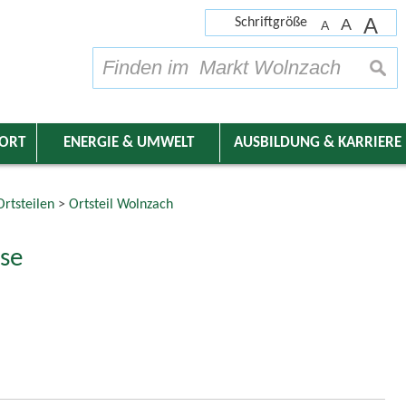
A
Schriftgröße
A
A
su
DORT
ENERGIE & UMWELT
AUSBILDUNG & KARRIERE
rtsteilen
>
Ortsteil Wolnzach
se