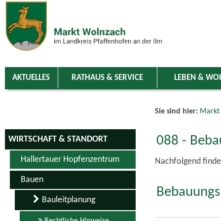
Zum Inhalt
,
zur Navigation
oder
zur Startseite
springen.
chließen
AKTUELLES
RATHAUS & SERVICE
LEBEN & WO
Sie sind hier:
Markt
088 - Beba
WIRTSCHAFT & STANDORT
Hallertauer Hopfenzentrum
Nachfolgend finde
Bauen
Bebauungsp
Bauleitplanung