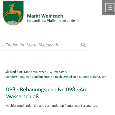
Zum Inhalt
,
zur Navigation
oder
zur Startseite
springen.
chließen
A
Schriftgröße
A
suchen
A
Sie sind hier:
Markt Wolnzach
>
Wirtschaft &
Standort
>
Bauen
>
Bauleitplanung
>
nach Ortsteilen
>
Ortsteil Starzhausen
098 - Bebauungsplan Nr. 098 - Am
Wasserschloß
Nachfolgend finden Sie alle vorhandenen Planungsunterlagen zum