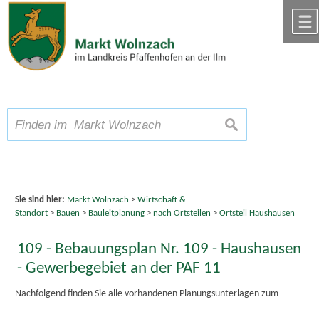
Zum Inhalt
,
zur Navigation
oder
zur Startseite
springen.
chließen
A
Schriftgröße
A
suchen
A
Sie sind hier:
Markt Wolnzach
>
Wirtschaft &
Standort
>
Bauen
>
Bauleitplanung
>
nach Ortsteilen
>
Ortsteil Haushausen
109 - Bebauungsplan Nr. 109 - Haushausen
- Gewerbegebiet an der PAF 11
Nachfolgend finden Sie alle vorhandenen Planungsunterlagen zum