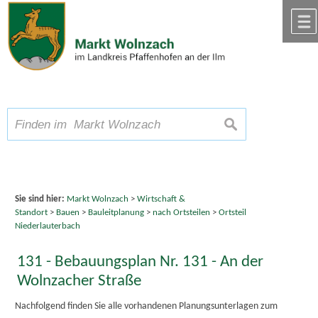
Zum Inhalt
,
zur Navigation
oder
zur Startseite
springen.
chließen
A
Schriftgröße
A
suchen
A
Sie sind hier:
Markt Wolnzach
>
Wirtschaft &
Standort
>
Bauen
>
Bauleitplanung
>
nach Ortsteilen
>
Ortsteil
Niederlauterbach
131 - Bebauungsplan Nr. 131 - An der
Wolnzacher Straße
Nachfolgend finden Sie alle vorhandenen Planungsunterlagen zum