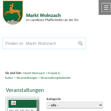
Zum Inhalt
,
zur Navigation
oder
zur Startseite
springen.
chließen
A
Schriftgröße
A
suchen
A
Sie sind hier:
Markt Wolnzach
>
Freizeit &
Kultur
>
Veranstaltungen
>
Veranstaltungskalender
Veranstaltungen
Kategorie
August 2026