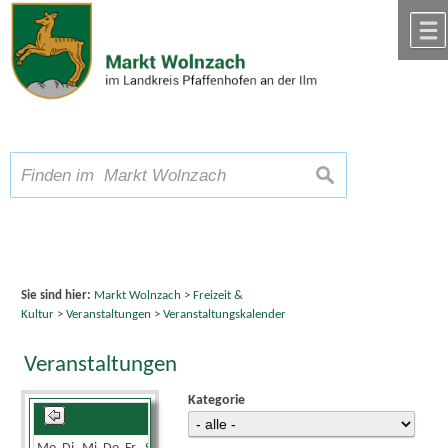
Zum Inhalt
,
zur Navigation
oder
zur Startseite
springen.
chließen
A
Schriftgröße
A
suchen
A
Sie sind hier:
Markt Wolnzach
>
Freizeit &
Kultur
>
Veranstaltungen
>
Veranstaltungskalender
Veranstaltungen
Kategorie
Mai 2026