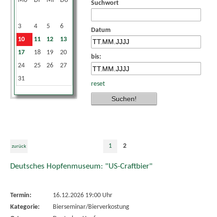
Mo
Di
Mi
Do
Fr
Sa
So
Suchwort
1
2
3
4
5
6
7
8
9
Datum
10
11
12
13
14
15
16
17
18
19
20
21
22
23
bis:
24
25
26
27
28
29
30
31
reset
1
2
zurück
Deutsches Hopfenmuseum: "US-Craftbier"
Termin:
16.12.2026 19:00 Uhr
Kategorie:
Bierseminar/Bierverkostung