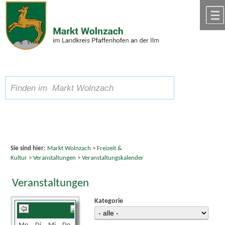
Zum Inhalt
,
zur Navigation
oder
zur Startseite
springen.
chließen
A
Schriftgröße
A
suchen
A
Sie sind hier:
Markt Wolnzach
>
Freizeit &
Kultur
>
Veranstaltungen
>
Veranstaltungskalender
Veranstaltungen
Kategorie
August 2026