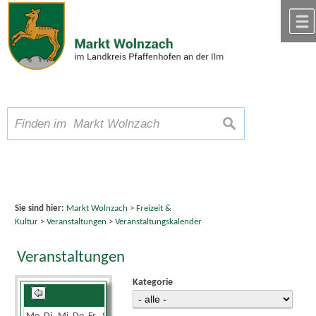
Zum Inhalt
,
zur Navigation
oder
zur Startseite
springen.
chließen
A
Schriftgröße
A
suchen
A
Sie sind hier:
Markt Wolnzach
>
Freizeit &
Kultur
>
Veranstaltungen
>
Veranstaltungskalender
Veranstaltungen
Kategorie
August 2026