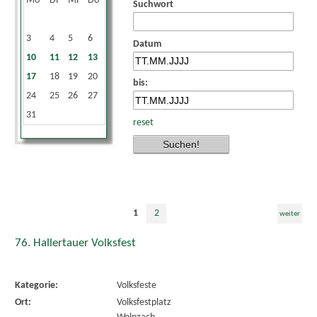
Mo
Di
Mi
Do
Fr
Sa
So
Suchwort
1
2
3
4
5
6
7
8
9
Datum
10
11
12
13
14
15
16
17
18
19
20
21
22
23
bis:
24
25
26
27
28
29
30
31
reset
1
2
weiter
76. Hallertauer Volksfest
Kategorie:
Volksfeste
Ort:
Volksfestplatz