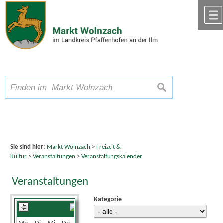
Zum Inhalt
,
zur Navigation
oder
zur Startseite
springen.
chließen
A
Schriftgröße
A
suchen
A
Sie sind hier:
Markt Wolnzach
>
Freizeit &
Kultur
>
Veranstaltungen
>
Veranstaltungskalender
Veranstaltungen
Kategorie
August 2026