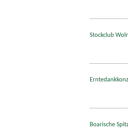
Stockclub Wol
Erntedankkonze
Boarische Spitz