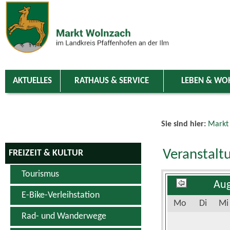
Zum Inhalt
,
zur Navigation
oder
zur Startseite
springen.
chließen
AKTUELLES
RATHAUS & SERVICE
LEBEN & WO
Sie sind hier:
Markt
Veranstalt
FREIZEIT & KULTUR
Tourismus
Aug
E-Bike-Verleihstation
Mo
Di
Mi
Rad- und Wanderwege
Schwimm- & Erlebnisbad
3
4
5