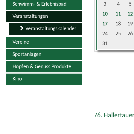
10
11
12
Veranstaltungen
17
18
19
Veranstaltungskalender
24
25
26
Vereine
31
Sportanlagen
Hopfen & Genuss Produkte
Kino
76. Hallertauer