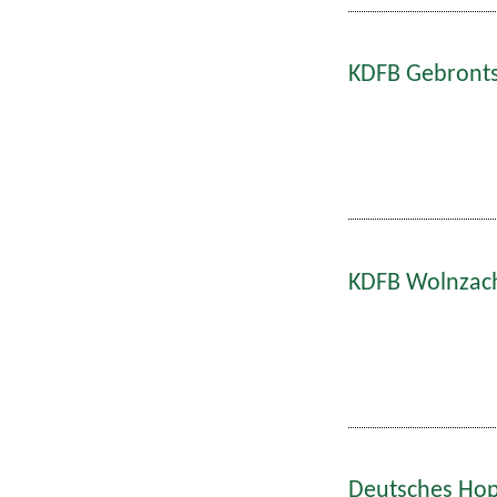
KDFB Gebronts
KDFB Wolnzach
Deutsches Hop