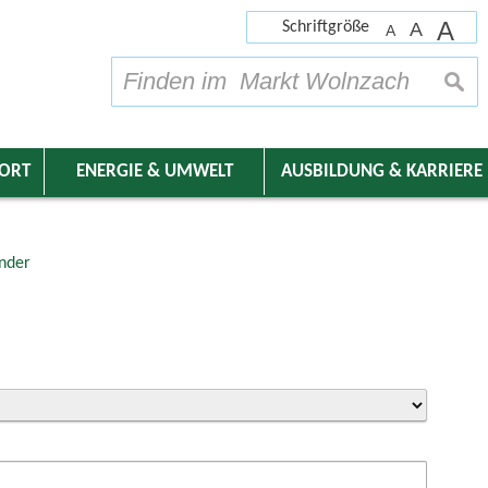
A
Schriftgröße
A
A
su
DORT
ENERGIE & UMWELT
AUSBILDUNG & KARRIERE
nder