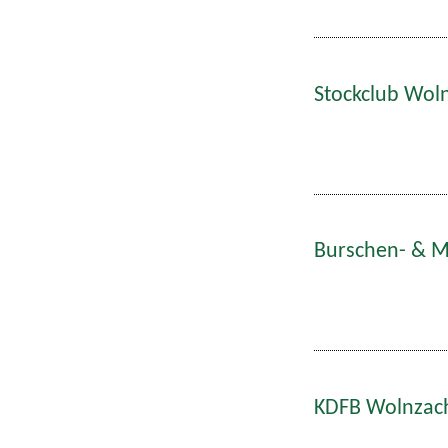
Stockclub Woln
Burschen- & Ma
KDFB Wolnzach