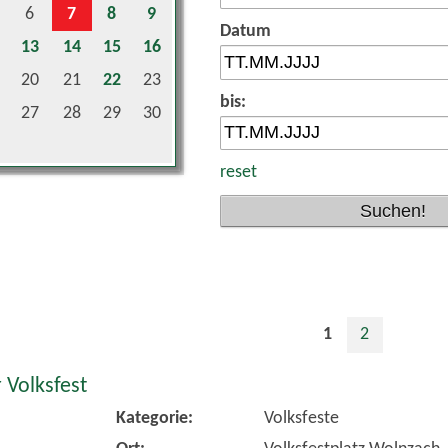
Datum
13
14
15
16
20
21
22
23
bis:
27
28
29
30
reset
1
2
 Volksfest
Kategorie:
Volksfeste
Ort:
Volksfestplatz Wolnzach