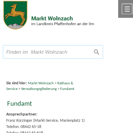
Zum Inhalt
,
zur Navigation
oder
zur Startseite
springen.
chließen
A
Schriftgröße
A
suchen
A
Sie sind hier:
Markt Wolnzach
>
Rathaus &
Service
>
Verwaltungsgliederung
>
Fundamt
Fundamt
Ansprechpartner:
Franz Kürzinger (Markt-Service, Marienplatz 1)
Telefon: 08442 65-18