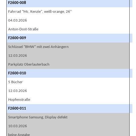
F2600-008
Fahrrad "Mc. Kenzie", weiß-orange, 26"
04.03.2026
Anton-Dost-Straße
F2600-009
Schlüssel "BMW" mit zwei Anhängern
12.03.2026
Parkplatz Oberlauterbach
F2600-010
5 Bücher
12.03.2026
Hopfenstraße
F2600-011
Smartphone Samsung, Display defekt
10.03.2026
keine Angabe