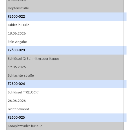
Hopfenstraße
F2600-022
Tablet in Hülle
18.06.2026
kein Angabe
F2600-023
Schlüssel (2 St.) mit grauer Kappe
19.06.2026
Schlachterstraße
F2600-024
Schlüssel "TRELOCK"
26.06.2026
nicht bekannt
F2600-025
Kompletträder für KFZ