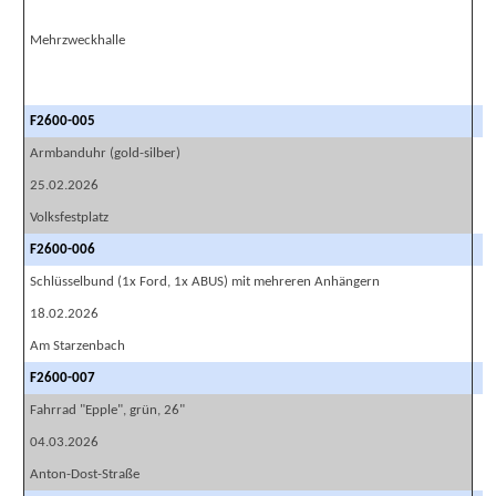
Mehrzweckhalle
F2600-005
Armbanduhr (gold-silber)
25.02.2026
Volksfestplatz
F2600-006
Schlüsselbund (1x Ford, 1x ABUS) mit mehreren Anhängern
18.02.2026
Am Starzenbach
F2600-007
Fahrrad "Epple", grün, 26"
04.03.2026
Anton-Dost-Straße