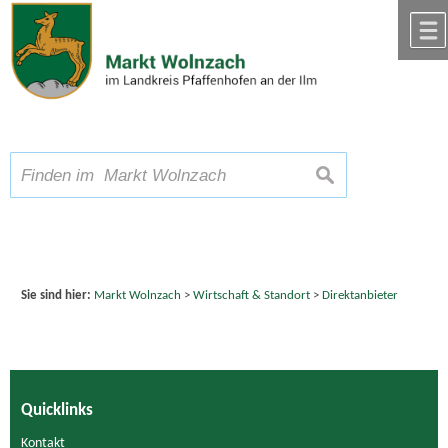
Zum Inhalt
,
zur Navigation
oder
zur Startseite
springen.
chließen
A
Schriftgröße
A
suchen
A
Sie sind hier:
Markt Wolnzach
>
Wirtschaft & Standort
>
Direktanbieter
Quicklinks
Kontakt