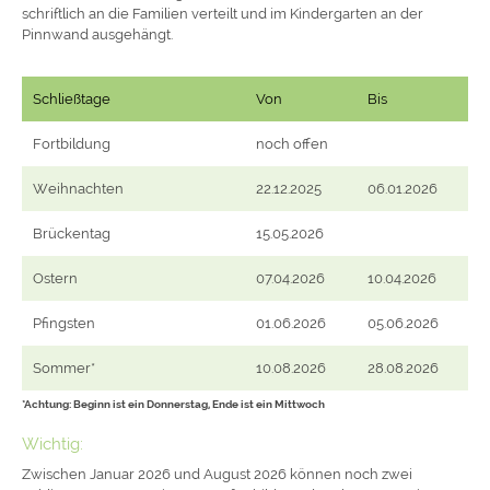
schriftlich an die Familien verteilt und im Kindergarten an der
Pinnwand ausgehängt.
Schließtage
Von
Bis
Fortbildung
noch offen
Weihnachten
22.12.2025
06.01.2026
Brückentag
15.05.2026
Ostern
07.04.2026
10.04.2026
Pfingsten
01.06.2026
05.06.2026
Sommer*
10.08.2026
28.08.2026
*Achtung: Beginn ist ein Donnerstag, Ende ist ein Mittwoch
Wichtig:
Zwischen Januar 2026 und August 2026 können noch zwei