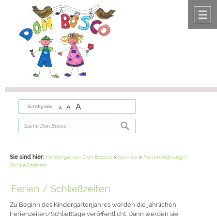
Zum Inhalt
,
zur Navigation
oder
zur Startseite
springen.
chließen
M
A
A
Schriftgröße
A
suchen
Sie sind hier:
Kindergarten Don Bosco
>
Service
>
Ferienordnung /
Schließzeiten
Ferien / Schließzeiten
Zu Beginn des Kindergartenjahres werden die jährlichen
Ferienzeiten/Schließtage veröffentlicht. Dann werden sie